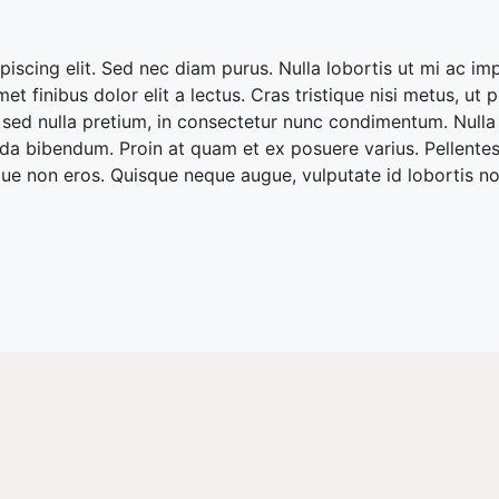
iscing elit. Sed nec diam purus. Nulla lobortis ut mi ac im
t finibus dolor elit a lectus. Cras tristique nisi metus, ut
ed nulla pretium, in consectetur nunc condimentum. Nulla port
vida bibendum. Proin at quam et ex posuere varius. Pellentes
e non eros. Quisque neque augue, vulputate id lobortis non