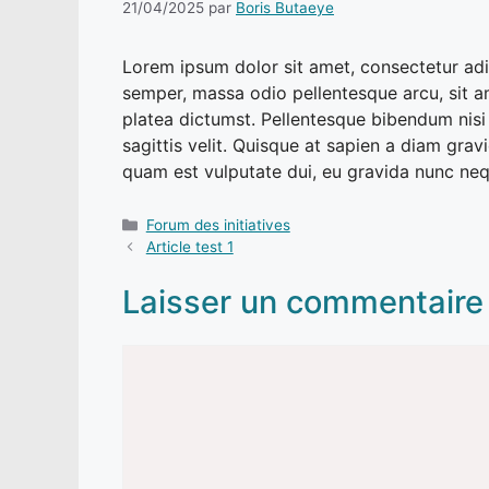
21/04/2025
par
Boris Butaeye
Lorem ipsum dolor sit amet, consectetur adip
semper, massa odio pellentesque arcu, sit ame
platea dictumst. Pellentesque bibendum nisi s
sagittis velit. Quisque at sapien a diam gra
quam est vulputate dui, eu gravida nunc nequ
Catégories
Forum des initiatives
Article test 1
Laisser un commentaire
Commentaire