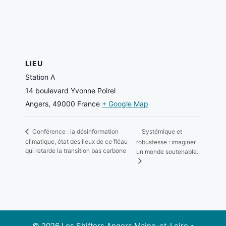
LIEU
Station A
14 boulevard Yvonne Poirel
Angers
,
49000
France
+ Google Map
Systémique et
Conférence : la désinformation
climatique, état des lieux de ce fléau
robustesse : imaginer
qui retarde la transition bas carbone
un monde soutenable.
© 2026 Les Shifters Angers Maine-et-Loire
•