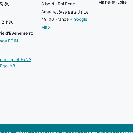
Maine-et-Loire
2025
8 bd du Roi René
Angers
,
Pays de la Loire
49100
France
+ Google
à 21h30
Map
ie d’Évènement:
ence FOIN
/forms.gle/bExN3
EgeJY8